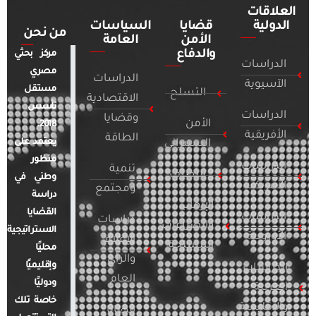
العلاقات
الدولية
قضايا
السياسات
من نحن
الأمن
العامة
والدفاع
مركز بحثي
الدراسات
مصري
الدراسات
الآسيوية
مستقل
التسلح
الاقتصادية
تأسس
الدراسات
وقضايا
الأمن
2018.
الأفريقية
الطاقة
يعتمد على
السيبراني
منظور
الدراسات
تنمية
التطرف
وطني في
الأمريكية
ومجتمع
دراسة
الإرهاب
القضايا
الدراسات
دراسات
والصراعات
الاستراتيجية
الأوروبية
الإعلام
المسلحة
محليًا
والرأي
وإقليميًا
الدراسات
العام
ودوليًا
العربية
خاصة تلك
والإقليمية
قضايا