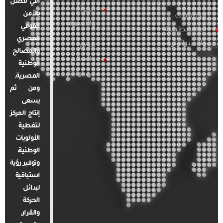
التي تتصل
المرأة
بالأمن
الدراسات
والأسرة
القومي
الفلسطينية
المصري
والإسرائيلية
مصر
والمصالح
والعالم
الوطنية
في أرقام
المصرية.
ومن ثم
يسعى
إنتاج المركز
لتغطية
الأولويات
الوطنية،
وتوفير رؤية
استباقية
لبدائل
الحركة
والقرار.