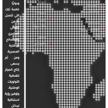
العام
ودوليًا
العربية
خاصة تلك
والإقليمية
قضايا
التي تتصل
المرأة
بالأمن
الدراسات
والأسرة
القومي
الفلسطينية
المصري
والإسرائيلية
مصر
والمصالح
والعالم
الوطنية
في أرقام
المصرية.
ومن ثم
يسعى
إنتاج المركز
لتغطية
الأولويات
الوطنية،
وتوفير رؤية
استباقية
لبدائل