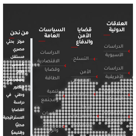
العلاقات
الدولية
قضايا
السياسات
من نحن
الأمن
العامة
والدفاع
مركز بحثي
الدراسات
مصري
الدراسات
الآسيوية
مستقل
التسلح
الاقتصادية
تأسس
الدراسات
وقضايا
الأمن
2018.
الأفريقية
الطاقة
يعتمد على
السيبراني
منظور
الدراسات
تنمية
التطرف
وطني في
الأمريكية
ومجتمع
دراسة
الإرهاب
القضايا
الدراسات
دراسات
والصراعات
الاستراتيجية
الأوروبية
الإعلام
المسلحة
محليًا
والرأي
وإقليميًا
الدراسات