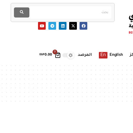
0
En
ز
English
المرصد
EGP
0.00