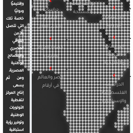
والصراعات
وإقليميًا
دراسات
ودوليًا
المسلحة
الدراسات
الإعلام
خاصة تلك
الأوروبية
والرأي العام
التي تتصل
بالأمن
القومي
الدراسات
قضايا المرأة
المصري
العربية
والأسرة
والمصالح
والإقليمية
الوطنية
المصرية.
مصر والعالم
ومن ثم
الدراسات
في أرقام
يسعى
الفلسطينية
إنتاج المركز
لتغطية
والإسرائيلية
الأولويات
الوطنية،
وتوفير رؤية
استباقية