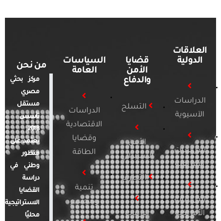
العلاقات
الدولية
قضايا
السياسات
من نحن
الأمن
العامة
والدفاع
مركز بحثي
مصري
الدراسات
مستقل
التسلح
الدراسات
الآسيوية
تأسس
الاقتصادية
2018.
وقضايا
يعتمد على
الأمن
الدراسات
الطاقة
منظور
السيبراني
الأفريقية
وطني في
التطرف
دراسة
تنمية
القضايا
الدراسات
ومجتمع
الاستراتيجية
الأمريكية
الإرهاب
محليًا