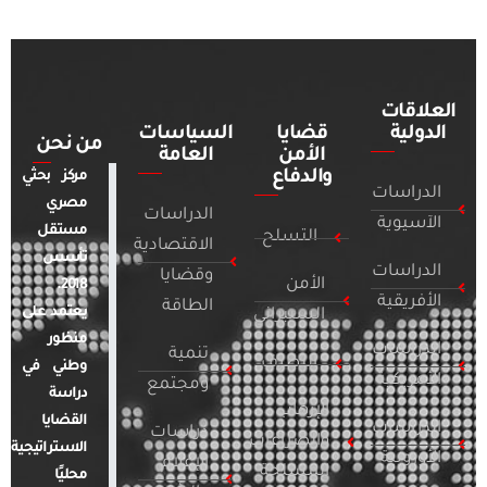
العلاقات
الدولية
قضايا
السياسات
من نحن
الأمن
العامة
والدفاع
مركز بحثي
الدراسات
مصري
الدراسات
الآسيوية
مستقل
التسلح
الاقتصادية
تأسس
الدراسات
وقضايا
الأمن
2018.
الأفريقية
الطاقة
يعتمد على
السيبراني
منظور
الدراسات
تنمية
التطرف
وطني في
الأمريكية
ومجتمع
دراسة
الإرهاب
القضايا
الدراسات
دراسات
والصراعات
الاستراتيجية
الأوروبية
الإعلام
المسلحة
محليًا