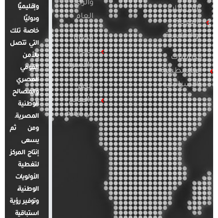
والرأي
وإقليميًا
الدراسات
العام
ودوليًا
العربية
خاصة تلك
والإقليمية
قضايا
التي تتصل
المرأة
بالأمن
الدراسات
والأسرة
القومي
الفلسطينية
المصري
والإسرائيلية
مصر
والمصالح
والعالم
الوطنية
في أرقام
المصرية.
ومن ثم
يسعى
إنتاج المركز
لتغطية
الأولويات
الوطنية،
وتوفير رؤية
استباقية