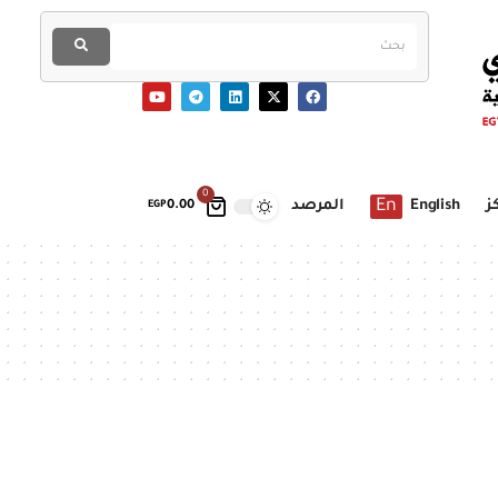
0
En
ز
English
المرصد
EGP
0.00