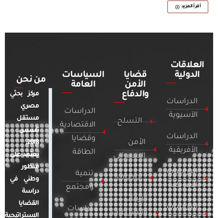
أقرأ المزيد
العلاقات
الدولية
قضايا
السياسات
من نحن
الأمن
العامة
والدفاع
مركز بحثي
الدراسات
مصري
الدراسات
الآسيوية
مستقل
التسلح
الاقتصادية
تأسس
الدراسات
وقضايا
الأمن
2018.
الأفريقية
الطاقة
يعتمد على
السيبراني
منظور
الدراسات
تنمية
التطرف
وطني في
الأمريكية
ومجتمع
دراسة
الإرهاب
القضايا
الدراسات
دراسات
والصراعات
الاستراتيجية