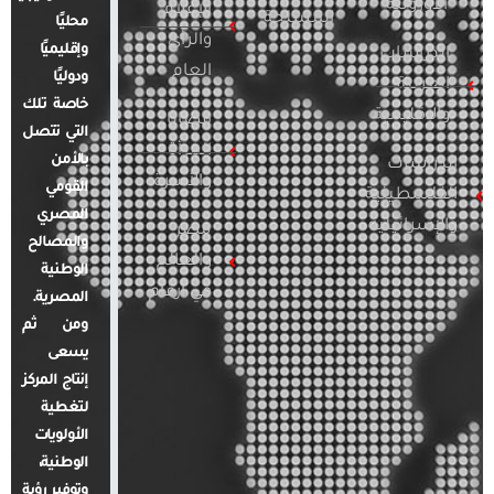
الأوروبية
الإعلام
المسلحة
محليًا
والرأي
وإقليميًا
الدراسات
العام
ودوليًا
العربية
خاصة تلك
والإقليمية
قضايا
التي تتصل
المرأة
بالأمن
الدراسات
والأسرة
القومي
الفلسطينية
المصري
والإسرائيلية
مصر
والمصالح
والعالم
الوطنية
في أرقام
المصرية.
ومن ثم
يسعى
إنتاج المركز
لتغطية
الأولويات
الوطنية،
وتوفير رؤية