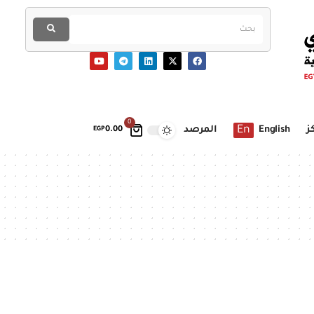
0
En
ز
English
المرصد
EGP
0.00