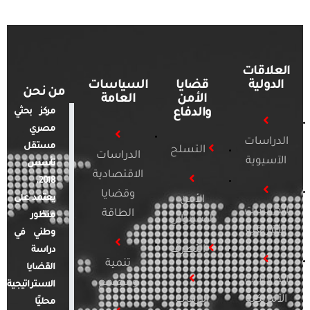
العلاقات
الدولية
قضايا
السياسات
من نحن
الأمن
العامة
والدفاع
مركز بحثي
مصري
الدراسات
مستقل
التسلح
الدراسات
الآسيوية
تأسس
الاقتصادية
2018.
وقضايا
يعتمد على
الأمن
الدراسات
الطاقة
منظور
السيبراني
الأفريقية
وطني في
التطرف
دراسة
تنمية
القضايا
الدراسات
ومجتمع
الاستراتيجية
الأمريكية
الإرهاب
محليًا