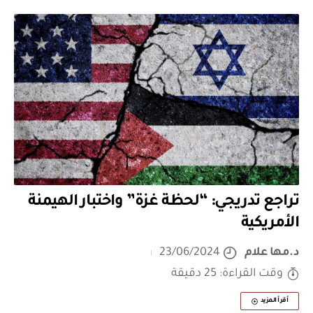
تراجع تدريجي: “لحظة غزة” واختبار الهيمنة
الأمريكية
د.مها علام
23/06/2024
وقت القراءة: 25 دقيقة
أقرأ المزيد