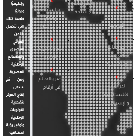
والصراعات
وإقليميًا
دراسات
ودوليًا
المسلحة
الدراسات
الإعلام
خاصة تلك
الأوروبية
والرأي العام
التي تتصل
بالأمن
القومي
الدراسات
قضايا المرأة
المصري
العربية
والأسرة
والمصالح
والإقليمية
الوطنية
المصرية.
مصر والعالم
ومن ثم
الدراسات
في أرقام
يسعى
الفلسطينية
إنتاج المركز
لتغطية
والإسرائيلية
الأولويات
الوطنية،
وتوفير رؤية
استباقية