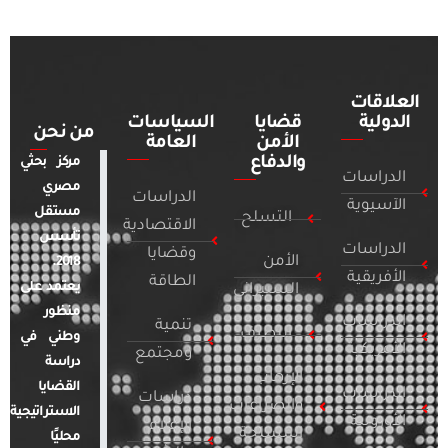
العلاقات
الدولية
قضايا
السياسات
من نحن
الأمن
العامة
والدفاع
مركز بحثي
الدراسات
مصري
الدراسات
الآسيوية
مستقل
التسلح
الاقتصادية
تأسس
الدراسات
وقضايا
الأمن
2018.
الأفريقية
الطاقة
يعتمد على
السيبراني
منظور
الدراسات
تنمية
التطرف
وطني في
الأمريكية
ومجتمع
دراسة
الإرهاب
القضايا
الدراسات
دراسات
والصراعات
الاستراتيجية
الأوروبية
الإعلام
المسلحة
محليًا