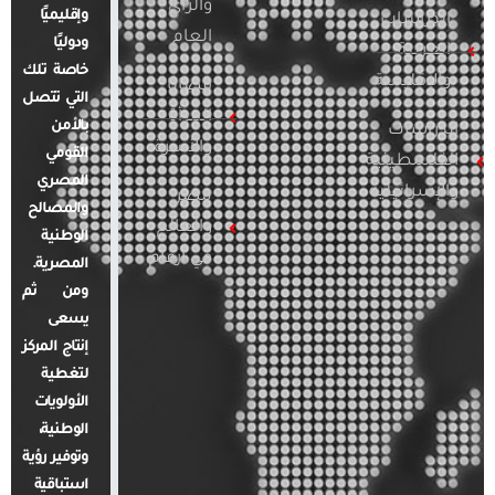
والرأي
وإقليميًا
الدراسات
العام
ودوليًا
العربية
خاصة تلك
والإقليمية
قضايا
التي تتصل
المرأة
بالأمن
الدراسات
والأسرة
القومي
الفلسطينية
المصري
والإسرائيلية
مصر
والمصالح
والعالم
الوطنية
في أرقام
المصرية.
ومن ثم
يسعى
إنتاج المركز
لتغطية
الأولويات
الوطنية،
وتوفير رؤية
استباقية