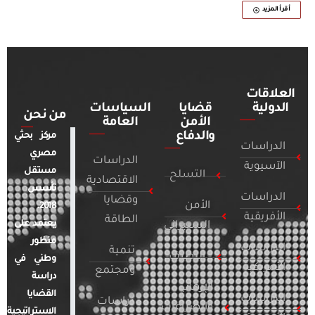
أقرأ المزيد
العلاقات
الدولية
قضايا
السياسات
من نحن
الأمن
العامة
والدفاع
مركز بحثي
الدراسات
مصري
الدراسات
الآسيوية
مستقل
التسلح
الاقتصادية
تأسس
الدراسات
وقضايا
الأمن
2018.
الأفريقية
الطاقة
يعتمد على
السيبراني
منظور
الدراسات
تنمية
التطرف
وطني في
الأمريكية
ومجتمع
دراسة
الإرهاب
القضايا
الدراسات
دراسات
والصراعات
الاستراتيجية