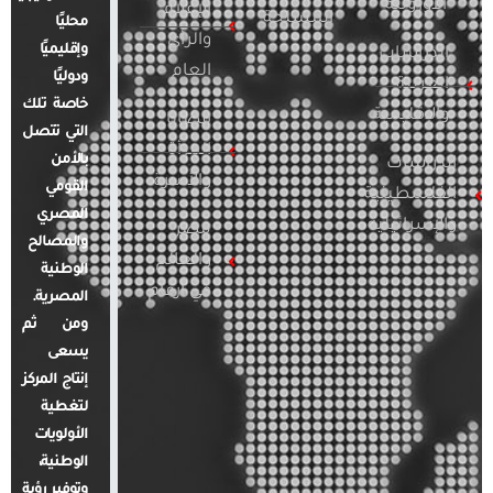
الأوروبية
الإعلام
المسلحة
محليًا
والرأي
وإقليميًا
الدراسات
العام
ودوليًا
العربية
خاصة تلك
والإقليمية
قضايا
التي تتصل
المرأة
بالأمن
الدراسات
والأسرة
القومي
الفلسطينية
المصري
والإسرائيلية
مصر
والمصالح
والعالم
الوطنية
في أرقام
المصرية.
ومن ثم
يسعى
إنتاج المركز
لتغطية
الأولويات
الوطنية،
وتوفير رؤية