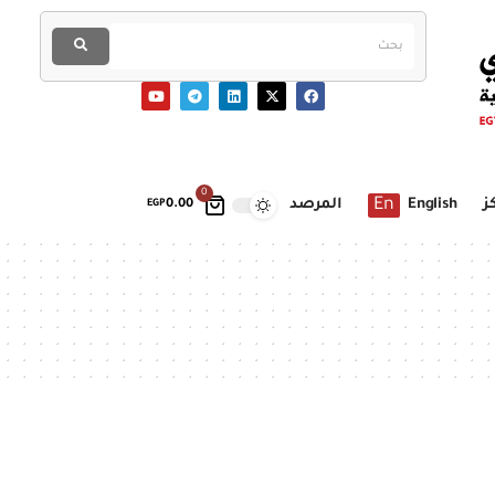
0
En
ز
English
المرصد
EGP
0.00