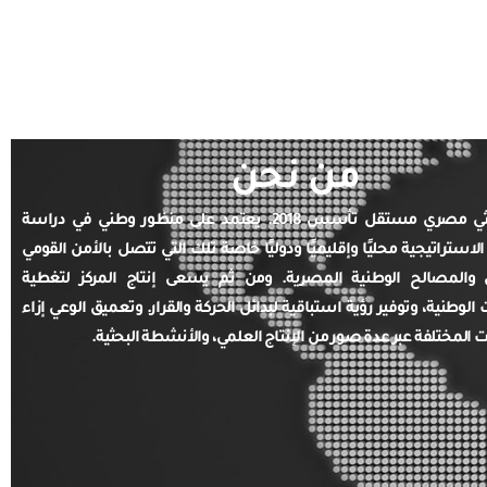
من نحن
مركز بحثي مصري مستقل تأسس 2018. يعتمد على منظور وطني في دراسة
الاستراتيجية محليًا وإقليميًا ودوليًا خاصة تلك التي تتصل بالأمن القومي
والمصالح الوطنية المصرية. ومن ثم يسعى إنتاج المركز لتغطية
ت الوطنية، وتوفير رؤية استباقية لبدائل الحركة والقرار. وتعميق الوعي إزاء
ت المختلفة عبر عدة صور من الإنتاج العلمي، والأنشطة البحثية.