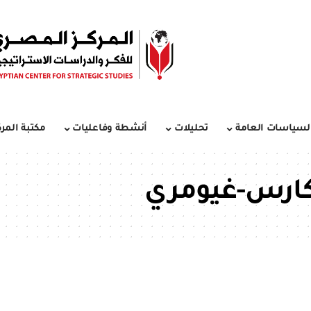
لسياسات العامة
تحليلات
أنشطة وفاعليات
مكتبة المرك
ارس-غيومري