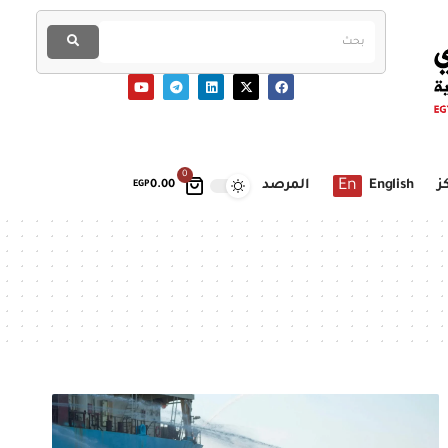
0
En
ز
English
المرصد
EGP
0.00