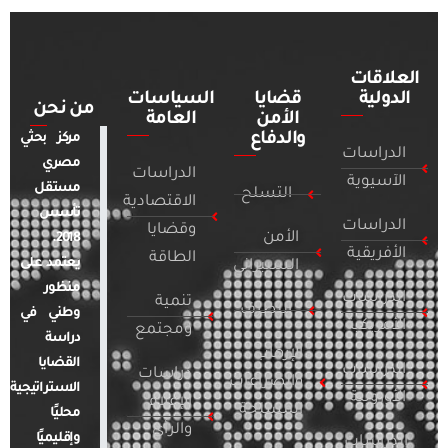
العلاقات
الدولية
قضايا
السياسات
من نحن
الأمن
العامة
والدفاع
مركز بحثي
الدراسات
مصري
الدراسات
الآسيوية
مستقل
التسلح
الاقتصادية
تأسس
الدراسات
وقضايا
الأمن
2018.
الأفريقية
الطاقة
يعتمد على
السيبراني
منظور
الدراسات
تنمية
التطرف
وطني في
الأمريكية
ومجتمع
دراسة
الإرهاب
القضايا
الدراسات
دراسات
والصراعات
الاستراتيجية
الأوروبية
الإعلام
المسلحة
محليًا
والرأي
وإقليميًا
الدراسات