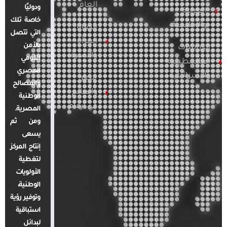
العام
ودوليًا
العربية
خاصة تلك
والإقليمية
قضايا
التي تتصل
المرأة
بالأمن
الدراسات
والأسرة
القومي
الفلسطينية
المصري
والإسرائيلية
مصر
والمصالح
والعالم
الوطنية
في أرقام
المصرية.
ومن ثم
يسعى
إنتاج المركز
لتغطية
الأولويات
الوطنية،
وتوفير رؤية
استباقية
لبدائل