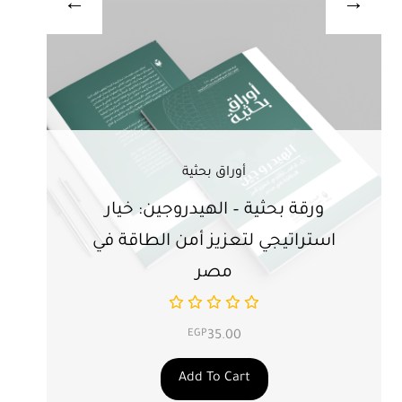
أوراق بحثية
ورقة بحثية – الهيدروجين: خيار
ور
استراتيجي لتعزيز أمن الطاقة في
ال
مصر
EGP
35.00
Add To Cart