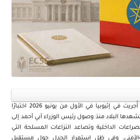
أوراق بحثية
ورقة بحثية - أمن الطاقة المصري:
 وتعزيز
الغاز والنفط خارطة الموارد
وسياسات التعزيز
مثلت الانتخابات العامة السابعة التي أُجريت في إثيوبيا في الأول من يونيو 2026 اختبارًا
شهدها البلاد منذ وصول رئيس الوزراء آبي أحمد إلى
EGP
35.00
اعات الداخلية وتصاعد النزاعات المسلحة التي
Add To Cart
لأمني. وفي ظل استمرار الجدل حول مستقبل