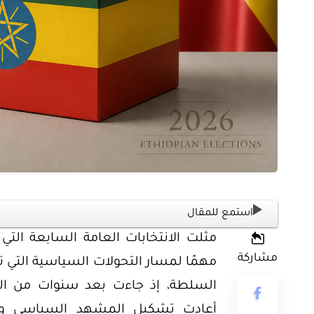
ثية
أوراق بحثية
ورقة بحثية – المؤتمر الصهيوني الـ39:
ن على مستقبل
ورقة بحثية – الطاقة المتجددة
ية العالمية
أمن الطاقة المصري
استمع للمقال
مشاركة
مهمًا لمسار التحولات السياسية التي ت
EGP
EG
35.00
السلطة، إذ جاءت بعد سنوات من الصر
Add To Cart
Add
أعادت تشكيل المشهد السياسي وا