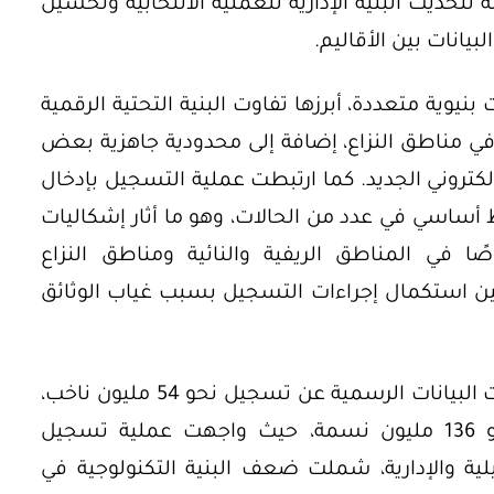
 لتحديث البنية الإدارية للعملية الانتخابية وتحسين
بيانات بين الأقاليم.
بنيوية متعددة، أبرزها تفاوت البنية التحتية الرقمية
في مناطق النزاع، إضافة إلى محدودية جاهزية بعض
إلكتروني الجديد. كما ارتبطت عملية التسجيل بإدخال
أساسي في عدد من الحالات، وهو ما أثار إشكاليات
ا في المناطق الريفية والنائية ومناطق النزاع
ين استكمال إجراءات التسجيل بسبب غياب الوثائق
وفيما يتعلق بالقواعد الانتخابية، كشفت البيانات الرسمية عن تسجيل نحو 54 مليون ناخب،
من أصل إجمالي السكان المقدر بنحو 136 مليون نسمة، حيث واجهت عملية تسجيل
لية والإدارية، شملت ضعف البنية التكنولوجية في