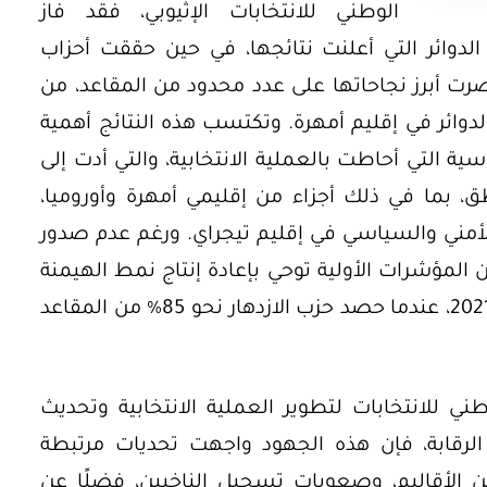
الوطني للانتخابات الإثيوبي، فقد فاز
لدوائر التي أعلنت نتائجها، في حين حققت أحزاب
صرت أبرز نجاحاتها على عدد محدود من المقاعد، من
دوائر في إقليم أمهرة. وتكتسب هذه النتائج أهمية
ة التي أحاطت بالعملية الانتخابية، والتي أدت إلى
 بما في ذلك أجزاء من إقليمي أمهرة وأوروميا،
أمني والسياسي في إقليم تيجراي. ورغم عدم صدور
إن المؤشرات الأولية توحي بإعادة إنتاج نمط الهيمنة
البرلمانية الذي تحقق في انتخابات عام 2021، عندما حصد حزب الازدهار نحو 85% من المقاعد
ي للانتخابات لتطوير العملية الانتخابية وتحديث
 الرقابة، فإن هذه الجهود واجهت تحديات مرتبطة
بين الأقاليم، وصعوبات تسجيل الناخبين، فضلًا عن