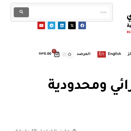
0
En
ز
English
المرصد
EGP
0.00
لتحديث الإجرائي ومحدودية