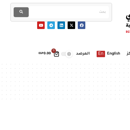
0
En
ز
English
المرصد
EGP
0.00