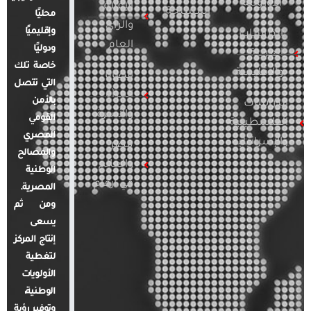
الأوروبية
الإعلام
المسلحة
محليًا
والرأي
وإقليميًا
الدراسات
العام
ودوليًا
العربية
خاصة تلك
والإقليمية
قضايا
التي تتصل
المرأة
بالأمن
الدراسات
والأسرة
القومي
الفلسطينية
المصري
والإسرائيلية
مصر
والمصالح
والعالم
الوطنية
في أرقام
المصرية.
ومن ثم
يسعى
إنتاج المركز
لتغطية
الأولويات
الوطنية،
وتوفير رؤية