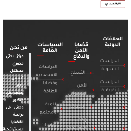
أقرأ المزيد
العلاقات
الدولية
قضايا
السياسات
من نحن
الأمن
العامة
والدفاع
مركز بحثي
الدراسات
مصري
الدراسات
الآسيوية
مستقل
التسلح
الاقتصادية
تأسس
الدراسات
وقضايا
الأمن
2018.
الأفريقية
الطاقة
يعتمد على
السيبراني
منظور
الدراسات
تنمية
التطرف
وطني في
الأمريكية
ومجتمع
دراسة
الإرهاب
القضايا
الدراسات
دراسات
والصراعات
الاستراتيجية