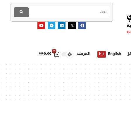
0
En
ز
English
المرصد
EGP
0.00