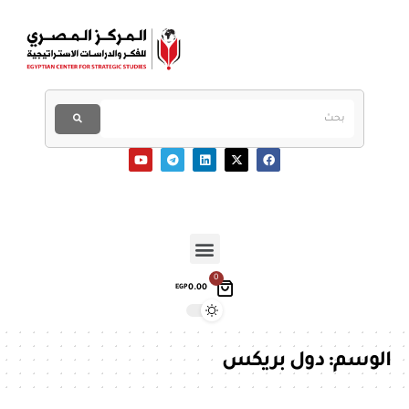
0
0.00
EGP
الوسم:
دول بريكس