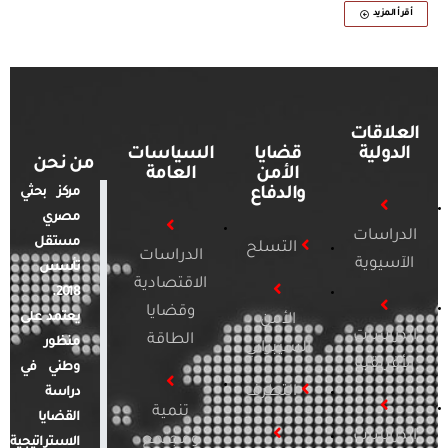
أقرأ المزيد
العلاقات
الدولية
قضايا
السياسات
من نحن
الأمن
العامة
والدفاع
مركز بحثي
مصري
الدراسات
مستقل
التسلح
الدراسات
الآسيوية
تأسس
الاقتصادية
2018.
وقضايا
يعتمد على
الأمن
الدراسات
الطاقة
منظور
السيبراني
الأفريقية
وطني في
التطرف
دراسة
تنمية
القضايا
الدراسات
ومجتمع
الاستراتيجية