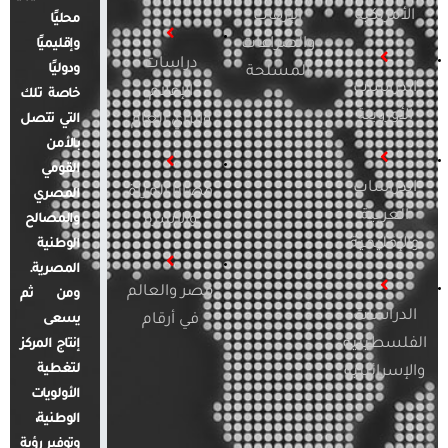
الأمريكية
الإرهاب
محليًا
والصراعات
وإقليميًا
دراسات
ودوليًا
المسلحة
الدراسات
الإعلام
خاصة تلك
الأوروبية
والرأي العام
التي تتصل
بالأمن
القومي
الدراسات
قضايا المرأة
المصري
العربية
والأسرة
والمصالح
والإقليمية
الوطنية
المصرية.
مصر والعالم
ومن ثم
الدراسات
في أرقام
يسعى
الفلسطينية
إنتاج المركز
لتغطية
والإسرائيلية
الأولويات
الوطنية،
وتوفير رؤية