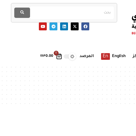
0
En
ز
English
المرصد
EGP
0.00