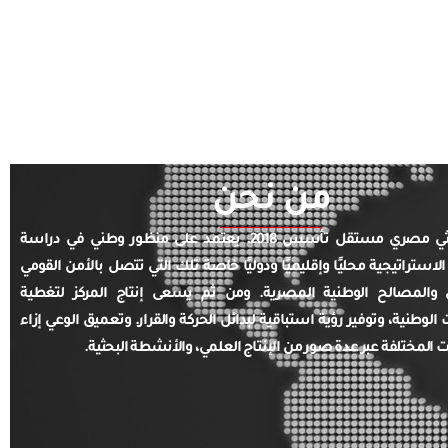
من نحن
مركز بحثي مصري مستقل تأسس 2018. يعتمد على منظور وطني في دراسة
الاستراتيجية محليًا وإقليميًا ودوليًا خاصة تلك التي تتصل بالأمن القومي
والمصالح الوطنية المصرية. ومن ثم يسعى إنتاج المركز لتغطية
ت الوطنية، وتوفير رؤية استباقية لبدائل الحركة والقرار. وتعميق الوعي إزاء
ت المختلفة عبر عدة صور من الإنتاج العلمي، والأنشطة البحثية.