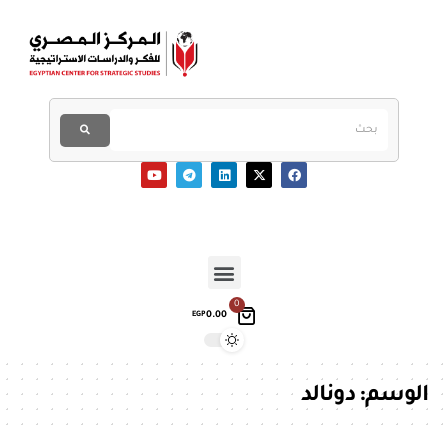
0
0.00
EGP
الوسم:
دونالد