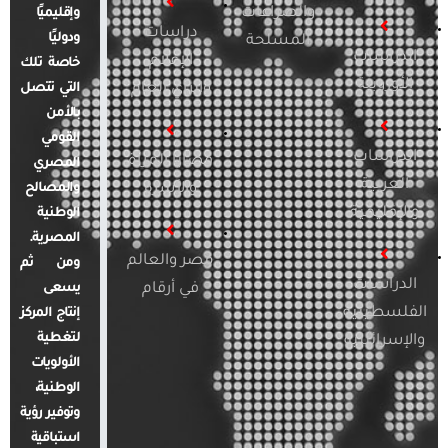
والصراعات
وإقليميًا
دراسات
ودوليًا
المسلحة
الدراسات
الإعلام
خاصة تلك
الأوروبية
والرأي العام
التي تتصل
بالأمن
القومي
الدراسات
قضايا المرأة
المصري
العربية
والأسرة
والمصالح
والإقليمية
الوطنية
المصرية.
مصر والعالم
ومن ثم
الدراسات
في أرقام
يسعى
الفلسطينية
إنتاج المركز
لتغطية
والإسرائيلية
الأولويات
الوطنية،
وتوفير رؤية
استباقية