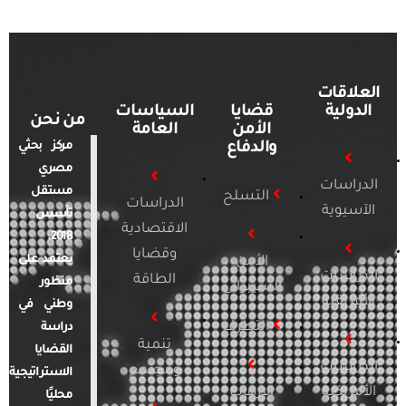
العلاقات
الدولية
قضايا
السياسات
من نحن
الأمن
العامة
والدفاع
مركز بحثي
مصري
الدراسات
مستقل
التسلح
الدراسات
الآسيوية
تأسس
الاقتصادية
2018.
وقضايا
يعتمد على
الأمن
الدراسات
الطاقة
منظور
السيبراني
الأفريقية
وطني في
التطرف
دراسة
تنمية
القضايا
الدراسات
ومجتمع
الاستراتيجية
الأمريكية
الإرهاب
محليًا