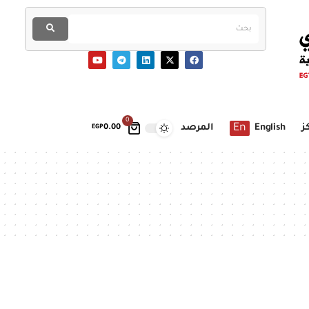
0
En
ز
English
المرصد
EGP
0.00