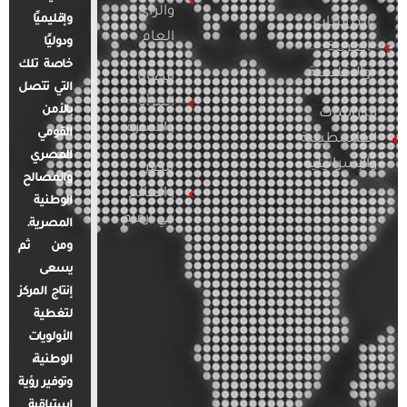
والرأي
وإقليميًا
الدراسات
العام
ودوليًا
العربية
خاصة تلك
والإقليمية
قضايا
التي تتصل
المرأة
بالأمن
الدراسات
والأسرة
القومي
الفلسطينية
المصري
والإسرائيلية
مصر
والمصالح
والعالم
الوطنية
في أرقام
المصرية.
ومن ثم
يسعى
إنتاج المركز
لتغطية
الأولويات
الوطنية،
وتوفير رؤية
استباقية