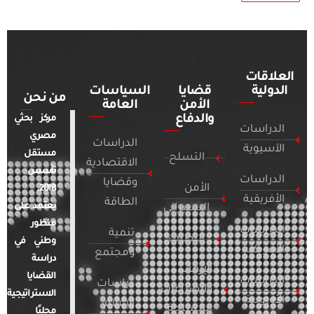
العلاقات
الدولية
قضايا
السياسات
من نحن
الأمن
العامة
والدفاع
مركز بحثي
الدراسات
مصري
الدراسات
الآسيوية
مستقل
التسلح
الاقتصادية
تأسس
الدراسات
وقضايا
الأمن
2018.
الأفريقية
الطاقة
يعتمد على
السيبراني
منظور
الدراسات
تنمية
التطرف
وطني في
الأمريكية
ومجتمع
دراسة
الإرهاب
القضايا
الدراسات
دراسات
والصراعات
الاستراتيجية
الأوروبية
الإعلام
المسلحة
محليًا