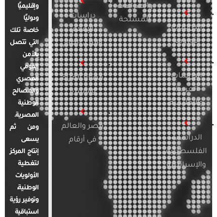
والصراعات
وإقليميًا
دراسات
ودوليًا
المسلحة
الدراسات
الإعلام
خاصة تلك
الأوروبية
والرأي العام
التي تتصل
بالأمن
القومي
الدراسات
قضايا المرأة
المصري
العربية
والأسرة
والمصالح
والإقليمية
الوطنية
المصرية.
مصر والعالم
ومن ثم
الدراسات
في أرقام
يسعى
الفلسطينية
إنتاج المركز
لتغطية
والإسرائيلية
الأولويات
الوطنية،
وتوفير رؤية
استباقية