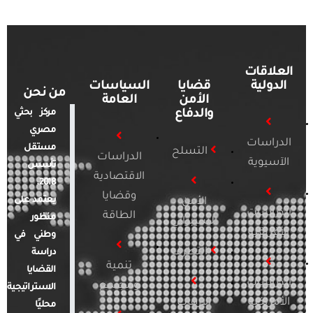
العلاقات
الدولية
قضايا
السياسات
من نحن
الأمن
العامة
والدفاع
مركز بحثي
مصري
الدراسات
مستقل
التسلح
الدراسات
الآسيوية
تأسس
الاقتصادية
2018.
وقضايا
يعتمد على
الأمن
الدراسات
الطاقة
منظور
السيبراني
الأفريقية
وطني في
التطرف
دراسة
تنمية
القضايا
الدراسات
ومجتمع
الاستراتيجية
الأمريكية
الإرهاب
محليًا