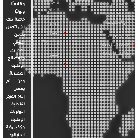
والرأي
وإقليميًا
الدراسات
العام
ودوليًا
العربية
خاصة تلك
والإقليمية
قضايا
التي تتصل
المرأة
بالأمن
الدراسات
والأسرة
القومي
الفلسطينية
المصري
والإسرائيلية
مصر
والمصالح
والعالم
الوطنية
في أرقام
المصرية.
ومن ثم
يسعى
إنتاج المركز
لتغطية
الأولويات
الوطنية،
وتوفير رؤية
استباقية