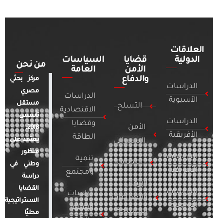
العلاقات
الدولية
قضايا
السياسات
من نحن
الأمن
العامة
والدفاع
مركز بحثي
الدراسات
مصري
الدراسات
الآسيوية
مستقل
التسلح
الاقتصادية
تأسس
الدراسات
وقضايا
الأمن
2018.
الأفريقية
الطاقة
يعتمد على
السيبراني
منظور
الدراسات
تنمية
التطرف
وطني في
الأمريكية
ومجتمع
دراسة
الإرهاب
القضايا
الدراسات
دراسات
والصراعات
الاستراتيجية
الأوروبية
الإعلام
المسلحة
محليًا