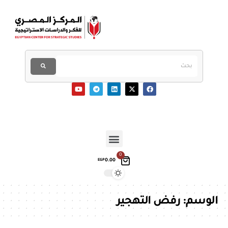
0
0.00
EGP
الوسم:
رفض التهجير