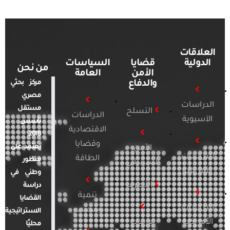
العلاقات
الدولية
قضايا
السياسات
من نحن
الأمن
العامة
والدفاع
مركز بحثي
مصري
الدراسات
مستقل
التسلح
الدراسات
الآسيوية
تأسس
الاقتصادية
2018.
وقضايا
يعتمد على
الأمن
الدراسات
الطاقة
منظور
السيبراني
الأفريقية
وطني في
التطرف
دراسة
تنمية
القضايا
الدراسات
ومجتمع
الاستراتيجية
الأمريكية
الإرهاب
محليًا