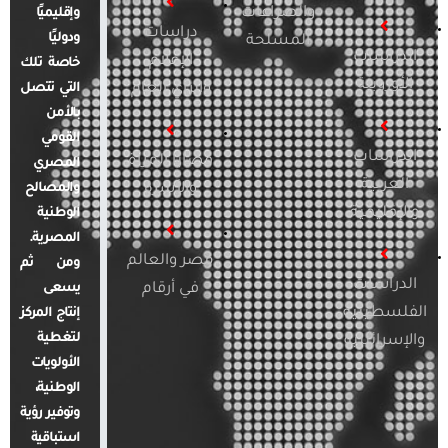
والصراعات
وإقليميًا
دراسات
ودوليًا
المسلحة
الدراسات
الإعلام
خاصة تلك
الأوروبية
والرأي العام
التي تتصل
بالأمن
القومي
الدراسات
قضايا المرأة
المصري
العربية
والأسرة
والمصالح
والإقليمية
الوطنية
المصرية.
مصر والعالم
ومن ثم
الدراسات
في أرقام
يسعى
الفلسطينية
إنتاج المركز
لتغطية
والإسرائيلية
الأولويات
الوطنية،
وتوفير رؤية
استباقية