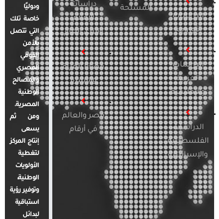
دراسات
ودوليًا
المسلحة
الدراسات
الإعلام
خاصة تلك
الأوروبية
والرأي العام
التي تتصل
بالأمن
القومي
الدراسات
قضايا المرأة
المصري
العربية
والأسرة
والمصالح
والإقليمية
الوطنية
المصرية.
مصر والعالم
ومن ثم
الدراسات
في أرقام
يسعى
الفلسطينية
إنتاج المركز
لتغطية
والإسرائيلية
الأولويات
الوطنية،
وتوفير رؤية
استباقية
لبدائل