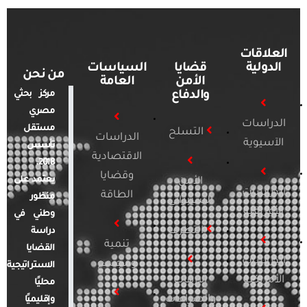
العلاقات
الدولية
قضايا
السياسات
من نحن
الأمن
العامة
والدفاع
مركز بحثي
مصري
الدراسات
مستقل
التسلح
الدراسات
الآسيوية
تأسس
الاقتصادية
2018.
وقضايا
يعتمد على
الأمن
الدراسات
الطاقة
منظور
السيبراني
الأفريقية
وطني في
التطرف
دراسة
تنمية
القضايا
الدراسات
ومجتمع
الاستراتيجية
الأمريكية
الإرهاب
محليًا
والصراعات
وإقليميًا