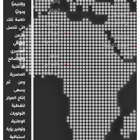
والرأي
وإقليميًا
الدراسات
العام
ودوليًا
العربية
خاصة تلك
والإقليمية
قضايا
التي تتصل
المرأة
بالأمن
الدراسات
والأسرة
القومي
الفلسطينية
المصري
والإسرائيلية
مصر
والمصالح
والعالم
الوطنية
في أرقام
المصرية.
ومن ثم
يسعى
إنتاج المركز
لتغطية
الأولويات
الوطنية،
وتوفير رؤية
استباقية