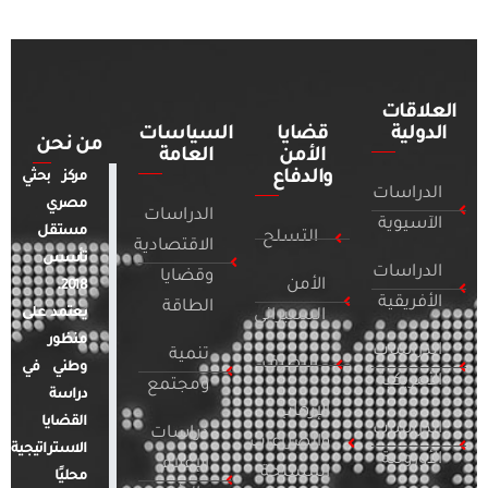
العلاقات
الدولية
قضايا
السياسات
من نحن
الأمن
العامة
والدفاع
مركز بحثي
الدراسات
مصري
الدراسات
الآسيوية
مستقل
التسلح
الاقتصادية
تأسس
الدراسات
وقضايا
الأمن
2018.
الأفريقية
الطاقة
يعتمد على
السيبراني
منظور
الدراسات
تنمية
التطرف
وطني في
الأمريكية
ومجتمع
دراسة
الإرهاب
القضايا
الدراسات
دراسات
والصراعات
الاستراتيجية
الأوروبية
الإعلام
المسلحة
محليًا