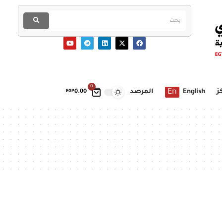
0
En
ز
English
المرصد
EGP
0.00