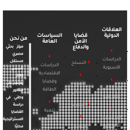
العلاقات
الدولية
قضايا
السياسات
من نحن
الأمن
العامة
والدفاع
مركز بحثي
مصري
الدراسات
مستقل
التسلح
الدراسات
الآسيوية
تأسس
الاقتصادية
2018.
وقضايا
يعتمد على
الأمن
الدراسات
الطاقة
منظور
السيبراني
الأفريقية
وطني في
التطرف
دراسة
تنمية
القضايا
الدراسات
ومجتمع
الاستراتيجية
الأمريكية
الإرهاب
محليًا