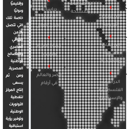
والصراعات
وإقليميًا
دراسات
ودوليًا
المسلحة
الدراسات
الإعلام
خاصة تلك
الأوروبية
والرأي العام
التي تتصل
بالأمن
القومي
الدراسات
قضايا المرأة
المصري
العربية
والأسرة
والمصالح
والإقليمية
الوطنية
المصرية.
مصر والعالم
ومن ثم
الدراسات
في أرقام
يسعى
الفلسطينية
إنتاج المركز
لتغطية
والإسرائيلية
الأولويات
الوطنية،
وتوفير رؤية
استباقية