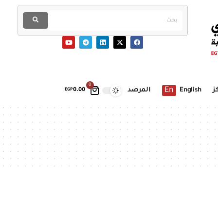
0
En
ز
English
المرصد
EGP
0.00