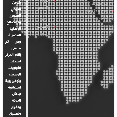
المرأة
بالأمن
الدراسات
والأسرة
القومي
الفلسطينية
المصري
والإسرائيلية
مصر
والمصالح
والعالم
الوطنية
في أرقام
المصرية.
ومن ثم
يسعى
إنتاج المركز
لتغطية
الأولويات
الوطنية،
وتوفير رؤية
استباقية
لبدائل
الحركة
والقرار.
وتعميق