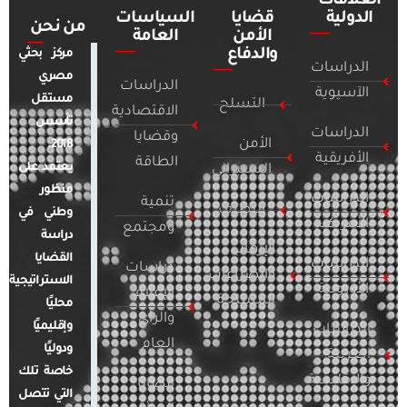
العلاقات
الدولية
قضايا
السياسات
من نحن
الأمن
العامة
والدفاع
مركز بحثي
الدراسات
مصري
الدراسات
الآسيوية
مستقل
التسلح
الاقتصادية
تأسس
الدراسات
وقضايا
الأمن
2018.
الأفريقية
الطاقة
يعتمد على
السيبراني
منظور
الدراسات
تنمية
التطرف
وطني في
الأمريكية
ومجتمع
دراسة
الإرهاب
القضايا
الدراسات
دراسات
والصراعات
الاستراتيجية
الأوروبية
الإعلام
المسلحة
محليًا
والرأي
وإقليميًا
الدراسات
العام
ودوليًا
العربية
خاصة تلك
والإقليمية
قضايا
التي تتصل