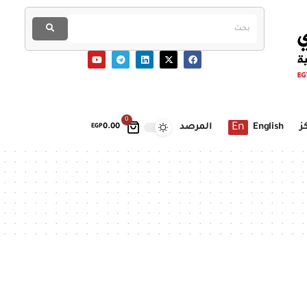
0
En
ز
English
المرصد
EGP
0.00