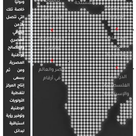
دراسات
ودوليًا
المسلحة
الدراسات
الإعلام
خاصة تلك
الأوروبية
والرأي العام
التي تتصل
بالأمن
القومي
الدراسات
قضايا المرأة
المصري
العربية
والأسرة
والمصالح
والإقليمية
الوطنية
المصرية.
مصر والعالم
ومن ثم
الدراسات
في أرقام
يسعى
الفلسطينية
إنتاج المركز
لتغطية
والإسرائيلية
الأولويات
الوطنية،
وتوفير رؤية
استباقية
لبدائل