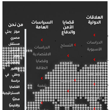
العلاقات
الدولية
قضايا
السياسات
من نحن
الأمن
العامة
والدفاع
مركز بحثي
مصري
الدراسات
مستقل
التسلح
الدراسات
الآسيوية
تأسس
الاقتصادية
2018.
وقضايا
يعتمد على
الأمن
الدراسات
الطاقة
منظور
السيبراني
الأفريقية
وطني في
التطرف
دراسة
تنمية
القضايا
الدراسات
ومجتمع
الاستراتيجية
الأمريكية
الإرهاب
محليًا
والصراعات
وإقليميًا