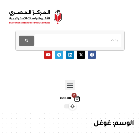
0
0.00
EGP
الوسم:
غوغل