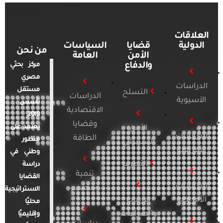
العلاقات
الدولية
قضايا
السياسات
من نحن
الأمن
العامة
والدفاع
مركز بحثي
مصري
الدراسات
مستقل
التسلح
الدراسات
الآسيوية
تأسس
الاقتصادية
2018.
وقضايا
يعتمد على
الأمن
الدراسات
الطاقة
منظور
السيبراني
الأفريقية
وطني في
التطرف
دراسة
تنمية
القضايا
الدراسات
ومجتمع
الاستراتيجية
الأمريكية
الإرهاب
محليًا
والصراعات
وإقليميًا