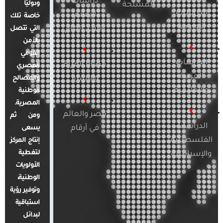
دراسات
ودوليًا
المسلحة
الدراسات
الإعلام
خاصة تلك
الأوروبية
والرأي العام
التي تتصل
بالأمن
القومي
الدراسات
قضايا المرأة
المصري
العربية
والأسرة
والمصالح
والإقليمية
الوطنية
المصرية.
مصر والعالم
ومن ثم
الدراسات
في أرقام
يسعى
الفلسطينية
إنتاج المركز
لتغطية
والإسرائيلية
الأولويات
الوطنية،
وتوفير رؤية
استباقية
لبدائل