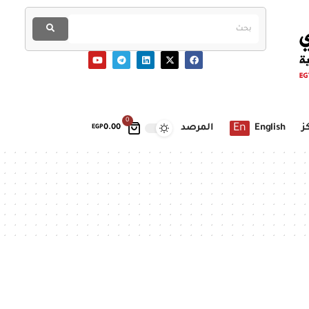
0
En
ز
English
المرصد
EGP
0.00