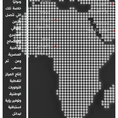
العام
ودوليًا
العربية
خاصة تلك
والإقليمية
قضايا
التي تتصل
المرأة
بالأمن
الدراسات
والأسرة
القومي
الفلسطينية
المصري
والإسرائيلية
مصر
والمصالح
والعالم
الوطنية
في أرقام
المصرية.
ومن ثم
يسعى
إنتاج المركز
لتغطية
الأولويات
الوطنية،
وتوفير رؤية
استباقية
لبدائل