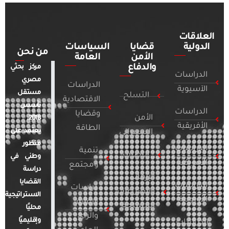
العلاقات
الدولية
قضايا
السياسات
من نحن
الأمن
العامة
والدفاع
مركز بحثي
الدراسات
مصري
الدراسات
الآسيوية
مستقل
التسلح
الاقتصادية
تأسس
الدراسات
وقضايا
الأمن
2018.
الأفريقية
الطاقة
يعتمد على
السيبراني
منظور
الدراسات
تنمية
التطرف
وطني في
الأمريكية
ومجتمع
دراسة
الإرهاب
القضايا
الدراسات
دراسات
والصراعات
الاستراتيجية
الأوروبية
الإعلام
المسلحة
محليًا
والرأي
وإقليميًا
الدراسات