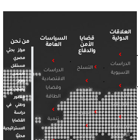
العلاقات
الدولية
قضايا
السياسات
من نحن
الأمن
العامة
والدفاع
مركز بحثي
مصري
الدراسات
مستقل
التسلح
الدراسات
الآسيوية
تأسس
الاقتصادية
2018.
وقضايا
يعتمد على
الأمن
الدراسات
الطاقة
منظور
السيبراني
الأفريقية
وطني في
التطرف
دراسة
تنمية
القضايا
الدراسات
ومجتمع
الاستراتيجية
الأمريكية
الإرهاب
محليًا