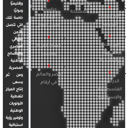
والصراعات
وإقليميًا
دراسات
ودوليًا
المسلحة
الدراسات
الإعلام
خاصة تلك
الأوروبية
والرأي العام
التي تتصل
بالأمن
القومي
الدراسات
قضايا المرأة
المصري
العربية
والأسرة
والمصالح
والإقليمية
الوطنية
المصرية.
مصر والعالم
ومن ثم
الدراسات
في أرقام
يسعى
الفلسطينية
إنتاج المركز
لتغطية
والإسرائيلية
الأولويات
الوطنية،
وتوفير رؤية
استباقية