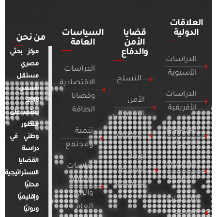
العلاقات
الدولية
قضايا
السياسات
من نحن
الأمن
العامة
والدفاع
مركز بحثي
الدراسات
مصري
الدراسات
الآسيوية
مستقل
التسلح
الاقتصادية
تأسس
الدراسات
وقضايا
الأمن
2018.
الأفريقية
الطاقة
يعتمد على
السيبراني
منظور
الدراسات
تنمية
التطرف
وطني في
الأمريكية
ومجتمع
دراسة
الإرهاب
القضايا
الدراسات
دراسات
والصراعات
الاستراتيجية
الأوروبية
الإعلام
المسلحة
محليًا
والرأي
وإقليميًا
الدراسات
العام
ودوليًا
العربية