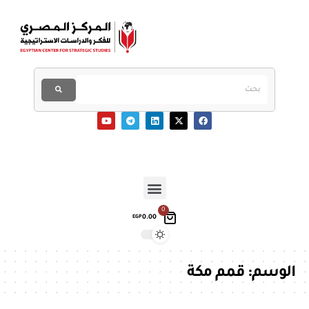
0
0.00
EGP
الوسم:
قمم مكة