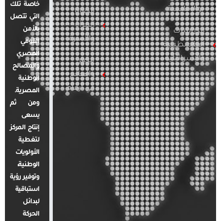
خاصة تلك
والإقليمية
قضايا
التي تتصل
المرأة
بالأمن
الدراسات
والأسرة
القومي
الفلسطينية
المصري
والإسرائيلية
مصر
والمصالح
والعالم
الوطنية
في أرقام
المصرية.
ومن ثم
يسعى
إنتاج المركز
لتغطية
الأولويات
الوطنية،
وتوفير رؤية
استباقية
لبدائل
الحركة