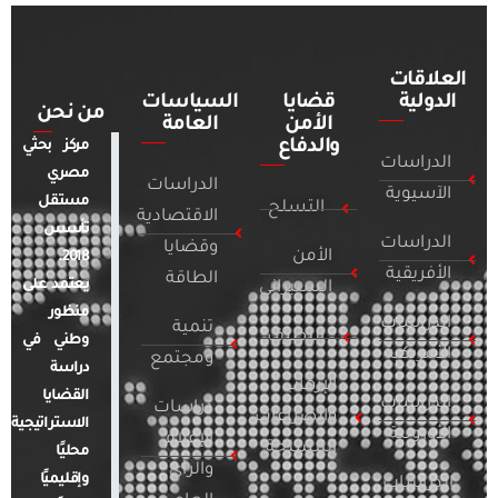
العلاقات
الدولية
قضايا
السياسات
من نحن
الأمن
العامة
والدفاع
مركز بحثي
الدراسات
مصري
الدراسات
الآسيوية
مستقل
التسلح
الاقتصادية
تأسس
الدراسات
وقضايا
الأمن
2018.
الأفريقية
الطاقة
يعتمد على
السيبراني
منظور
الدراسات
تنمية
التطرف
وطني في
الأمريكية
ومجتمع
دراسة
الإرهاب
القضايا
الدراسات
دراسات
والصراعات
الاستراتيجية
الأوروبية
الإعلام
المسلحة
محليًا
والرأي
وإقليميًا
الدراسات