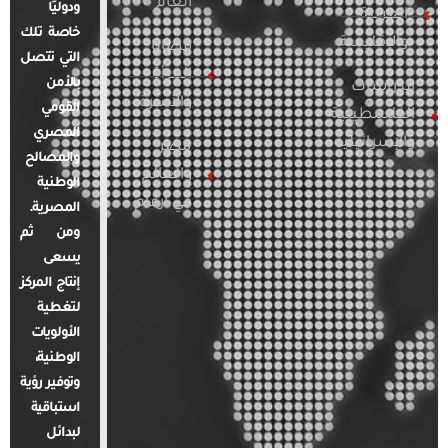
العام
ودوليًا
العربية
خاصة تلك
والإقليمية
قضايا
التي تتصل
المرأة
بالأمن
الدراسات
والأسرة
القومي
الفلسطينية
المصري
والإسرائيلية
مصر
والمصالح
والعالم
الوطنية
في أرقام
المصرية.
ومن ثم
يسعى
إنتاج المركز
لتغطية
الأولويات
الوطنية،
وتوفير رؤية
استباقية
لبدائل