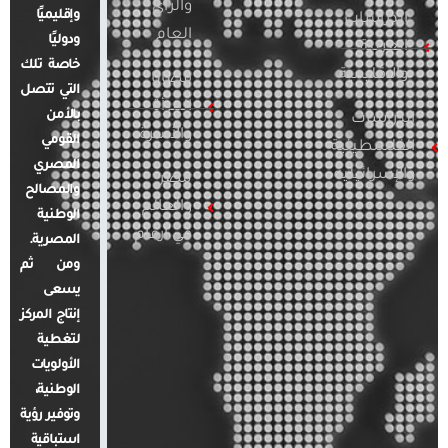
والرأي
وإقليميًا
الدراسات
العام
ودوليًا
العربية
خاصة تلك
والإقليمية
قضايا
التي تتصل
المرأة
بالأمن
الدراسات
والأسرة
القومي
الفلسطينية
المصري
والإسرائيلية
مصر
والمصالح
والعالم
الوطنية
في أرقام
المصرية.
ومن ثم
يسعى
إنتاج المركز
لتغطية
الأولويات
الوطنية،
وتوفير رؤية
استباقية