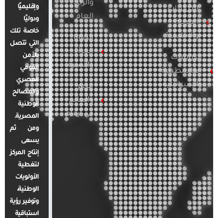
والرأي
وإقليميًا
الدراسات
العام
ودوليًا
العربية
خاصة تلك
والإقليمية
قضايا
التي تتصل
المرأة
بالأمن
الدراسات
والأسرة
القومي
الفلسطينية
المصري
والإسرائيلية
مصر
والمصالح
والعالم
الوطنية
في أرقام
المصرية.
ومن ثم
يسعى
إنتاج المركز
لتغطية
الأولويات
الوطنية،
وتوفير رؤية
استباقية