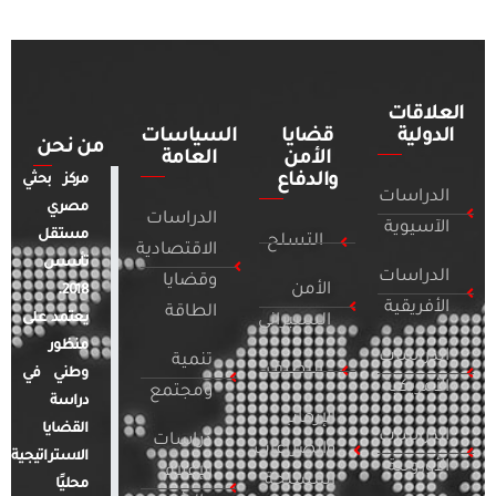
العلاقات
الدولية
قضايا
السياسات
من نحن
الأمن
العامة
والدفاع
مركز بحثي
الدراسات
مصري
الدراسات
الآسيوية
مستقل
التسلح
الاقتصادية
تأسس
الدراسات
وقضايا
الأمن
2018.
الأفريقية
الطاقة
يعتمد على
السيبراني
منظور
الدراسات
تنمية
التطرف
وطني في
الأمريكية
ومجتمع
دراسة
الإرهاب
القضايا
الدراسات
دراسات
والصراعات
الاستراتيجية
الأوروبية
الإعلام
المسلحة
محليًا