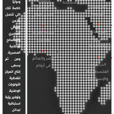
دراسات
ودوليًا
المسلحة
الدراسات
الإعلام
خاصة تلك
الأوروبية
والرأي العام
التي تتصل
بالأمن
القومي
الدراسات
قضايا المرأة
المصري
العربية
والأسرة
والمصالح
والإقليمية
الوطنية
المصرية.
مصر والعالم
ومن ثم
الدراسات
في أرقام
يسعى
الفلسطينية
إنتاج المركز
لتغطية
والإسرائيلية
الأولويات
الوطنية،
وتوفير رؤية
استباقية
لبدائل