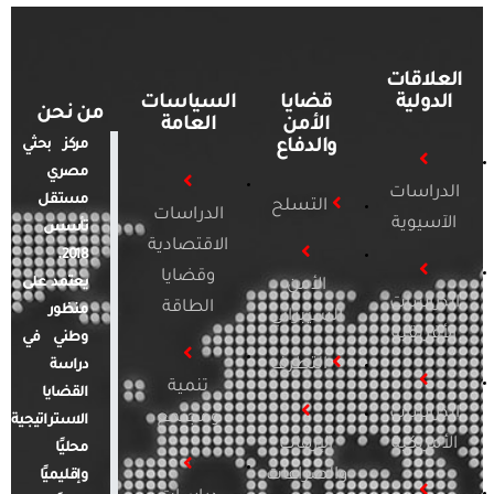
العلاقات
الدولية
قضايا
السياسات
من نحن
الأمن
العامة
والدفاع
مركز بحثي
مصري
الدراسات
مستقل
التسلح
الدراسات
الآسيوية
تأسس
الاقتصادية
2018.
وقضايا
يعتمد على
الأمن
الدراسات
الطاقة
منظور
السيبراني
الأفريقية
وطني في
التطرف
دراسة
تنمية
القضايا
الدراسات
ومجتمع
الاستراتيجية
الأمريكية
الإرهاب
محليًا
والصراعات
وإقليميًا