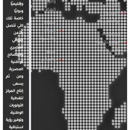
والرأي
وإقليميًا
الدراسات
العام
ودوليًا
العربية
خاصة تلك
والإقليمية
قضايا
التي تتصل
المرأة
بالأمن
الدراسات
والأسرة
القومي
الفلسطينية
المصري
والإسرائيلية
مصر
والمصالح
والعالم
الوطنية
في أرقام
المصرية.
ومن ثم
يسعى
إنتاج المركز
لتغطية
الأولويات
الوطنية،
وتوفير رؤية
استباقية