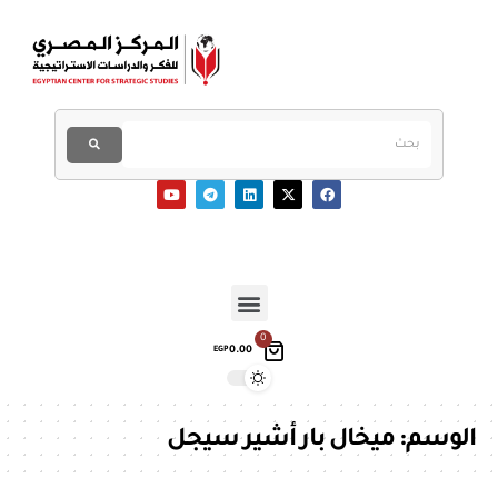
0
0.00
EGP
الوسم:
ميخال بار أشير سيجل