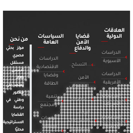
العلاقات
الدولية
قضايا
السياسات
من نحن
الأمن
العامة
والدفاع
مركز بحثي
الدراسات
مصري
الدراسات
الآسيوية
مستقل
التسلح
الاقتصادية
تأسس
الدراسات
وقضايا
الأمن
2018.
الأفريقية
الطاقة
يعتمد على
السيبراني
منظور
الدراسات
تنمية
التطرف
وطني في
الأمريكية
ومجتمع
دراسة
الإرهاب
القضايا
الدراسات
دراسات
والصراعات
الاستراتيجية
الأوروبية
الإعلام
المسلحة
محليًا