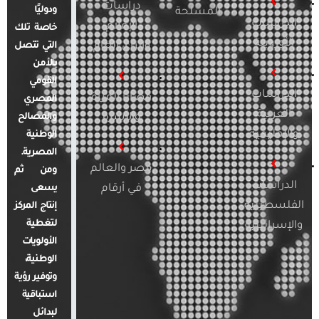
دراسات
ودوليًا
المسلحة
الدراسات
الإعلام
خاصة تلك
الأوروبية
والرأي العام
التي تتصل
بالأمن
القومي
الدراسات
قضايا المرأة
المصري
العربية
والأسرة
والمصالح
والإقليمية
الوطنية
المصرية.
مصر والعالم
ومن ثم
الدراسات
في أرقام
يسعى
الفلسطينية
إنتاج المركز
لتغطية
والإسرائيلية
الأولويات
الوطنية،
وتوفير رؤية
استباقية
لبدائل