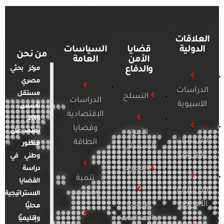
العلاقات
الدولية
قضايا
السياسات
من نحن
الأمن
العامة
والدفاع
مركز بحثي
مصري
الدراسات
مستقل
التسلح
الدراسات
الآسيوية
تأسس
الاقتصادية
2018.
وقضايا
يعتمد على
الأمن
الدراسات
الطاقة
منظور
السيبراني
الأفريقية
وطني في
التطرف
دراسة
تنمية
القضايا
الدراسات
ومجتمع
الاستراتيجية
الأمريكية
الإرهاب
محليًا
والصراعات
وإقليميًا