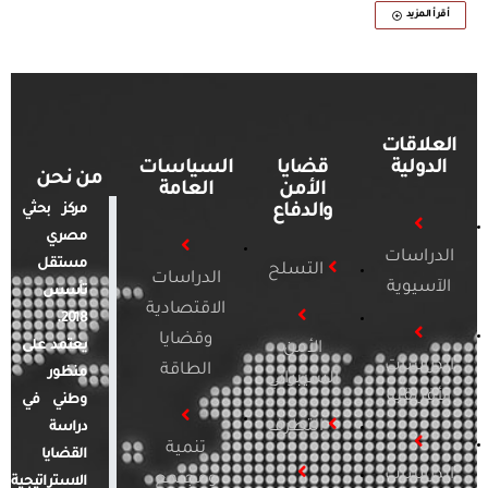
أقرأ المزيد
العلاقات
الدولية
قضايا
السياسات
من نحن
الأمن
العامة
والدفاع
مركز بحثي
مصري
الدراسات
مستقل
التسلح
الدراسات
الآسيوية
تأسس
الاقتصادية
2018.
وقضايا
يعتمد على
الأمن
الدراسات
الطاقة
منظور
السيبراني
الأفريقية
وطني في
التطرف
دراسة
تنمية
القضايا
الدراسات
ومجتمع
الاستراتيجية