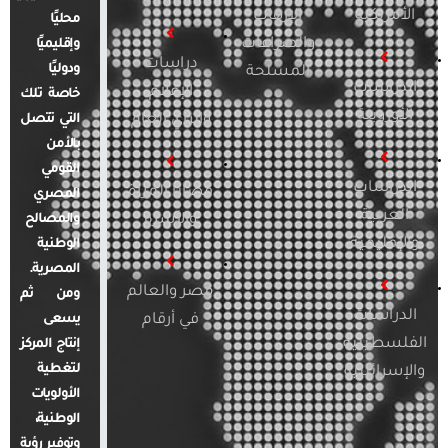
الأمريكية
الإرهاب
محليًا
والصراعات
وإقليميًا
دراسات
ودوليًا
المسلحة
الدراسات
الإعلام
خاصة تلك
الأوروبية
والرأي العام
التي تتصل
بالأمن
القومي
الدراسات
قضايا المرأة
المصري
العربية
والأسرة
والمصالح
والإقليمية
الوطنية
المصرية.
مصر والعالم
ومن ثم
الدراسات
في أرقام
يسعى
الفلسطينية
إنتاج المركز
لتغطية
والإسرائيلية
الأولويات
الوطنية،
وتوفير رؤية