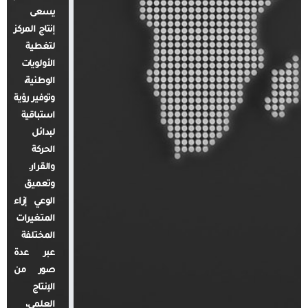
يسعى
إنتاج المركز
لتغطية
الأولويات
الوطنية،
وتوفير رؤية
استباقية
لبدائل
الحركة
والقرار.
وتعميق
الوعي إزاء
المتغيرات
المختلفة
عبر عدة
صور من
الإنتاج
العلمي،