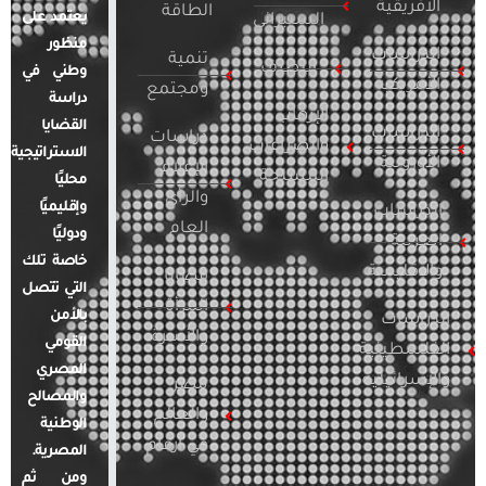
الأفريقية
الطاقة
يعتمد على
السيبراني
منظور
الدراسات
تنمية
التطرف
وطني في
الأمريكية
ومجتمع
دراسة
الإرهاب
القضايا
الدراسات
دراسات
والصراعات
الاستراتيجية
الأوروبية
الإعلام
المسلحة
محليًا
والرأي
وإقليميًا
الدراسات
العام
ودوليًا
العربية
خاصة تلك
والإقليمية
قضايا
التي تتصل
المرأة
بالأمن
الدراسات
والأسرة
القومي
الفلسطينية
المصري
والإسرائيلية
مصر
والمصالح
والعالم
الوطنية
في أرقام
المصرية.
ومن ثم