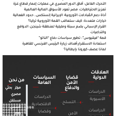
التحرك الفاعل: آفاق الدور المصري في عمليات إعمار قطاع غزة
تعزيز الاحتياطيات: مصر تعود للأسواق المالية العالمية
أداة دعم المُبادلات الأوروبية- الإيرانية إنستكس.. حدود الفعالية
خيارات متعددة: كيف ستعاقب القمة الأوروبية تركيا؟
القرار الإسباني بضم سبتة ومليلية لمنطقة شينجن: الدوافع
والتداعيات
قمة “فيلنيوس”: تطور سياسات دفاع “الناتو”
استعادة الاستقرار:أهداف زيارة الرئيس الفرنسي للقاهرة
لماذا عصف كورونا بإيطاليا؟
العلاقات
الدولية
قضايا
السياسات
من نحن
الأمن
العامة
والدفاع
مركز بحثي
الدراسات
مصري
الدراسات
الآسيوية
مستقل
التسلح
الاقتصادية
تأسس
الدراسات
وقضايا
الأمن
2018.