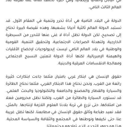
في اليابان وألمانيا وإيطاليا، وهي خبرة تختلف تماما عما تعرفه بلاد
العالم الثالث النامي.
الدولة في البلاد النامية هي أداة تحرر وتنمية في المقام الأول. قد
تستبد الدولة العالم ثالثية أحيانا بشعبها، وهذه نقيصة كبيرة تحتاج
إلى تصحيح، لكن الدولة تظل أداة لا غنى عنها للتحرر من السيطرة
الخارجية، ولتهدئة الصراعات الاجتماعية، ولتحقيق التنمية. القومية
والوطنية في بلاد العالم النامي ليست إيديولوجيات لإخضاع الأقليات
والهيمنة الإمبريالية، لكنها أداة الدولة لتمتين النسيج الاجتماعي
ومعالجة الانقسامات العرقية والدينية.
حقوق الإنسان هي ابتكار غربي بامتياز، مثلما جاءت ابتكارات كثيرة
رائعة من الغرب، ونحن نحتاج هذا الابتكار الغربي، مثلما نحتاج الطائرة
والسيارة والقطار والمصنع والجامعة والتكنولوجيا والبحث العلمي.
قد نستورد السيارة والطائرة من الغرب، ولكننا نظل محرومين فعلا
من امتلاكها، حتى نزرع في تربة بلادنا العلوم اللازمة لإنتاجها. بالمثل،
فقد نعيد طباعة وثائق حقوق الإنسان في مطابعنا، لكنها تظل غريبة
عنا، حتى نكيفها ونوطنها في المجتمع والثقافة والسياسة المحلية.
هذا هو جوهر التحدي الذي تواجهه مجتمعاتنا.