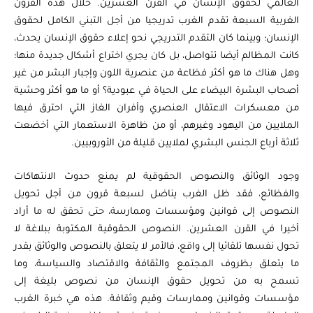
العالمي لحقوق الإنسان في القرن العشرين. خلال هذه القرون
الغربية السبعة تقدم الغرب تدريجيا من أجل التبني الكامل لحقوق
الإنسان؛ وبينما كان التقدم التدريجي نحو إعلاء حقوق الإنسان يحدث،
كانت المظالم أيضا تتواصل، بل كان يجري اختراع أشكال جديدة منها؛
وهل هناك ما هو أكثر فظاعة من عنصرية اللون وإجبار البشر من غير
أصحاب البشرة البيضاء على الحياة في عبودية؟ أو ما هو أكثر وحشية
من معسكرات الاعتقال العنصري وأفران الغاز التي احترق فيها
الملايين من اليهود وغيرهم، أو من ظاهرة الاستعمار التي أخضعت
ثلاثة أرباع الجنس البشري لملايين قليلة من الأوروبيين.
وجود الوثائق والنصوص الحقوقية لم يمنع حدوث الانتهاكات
والفظائع، فقد ظل الغرب يناضل لسبعة قرون من أجل تحويل
النصوص إلى قوانين ومؤسسات وممارسة، حتى تحقق له ما أراد
أخيرا في القرن العشرين. النصوص الحقوقية المكتوبة ببلاغة لا
تحول نفسها تلقائيا إلى واقع، فالأمر لا يتعلق بالنصوص والوثائق بقدر
ما يتعلق بظروف المجتمع والثقافة والاقتصاد والسياسة، وما
تسمح به من تحويل حقوق الإنسان من نصوص بليغة إلى
مؤسسات وقوانين وممارسات وقيم وثقافة. هذه هي خبرة الغرب