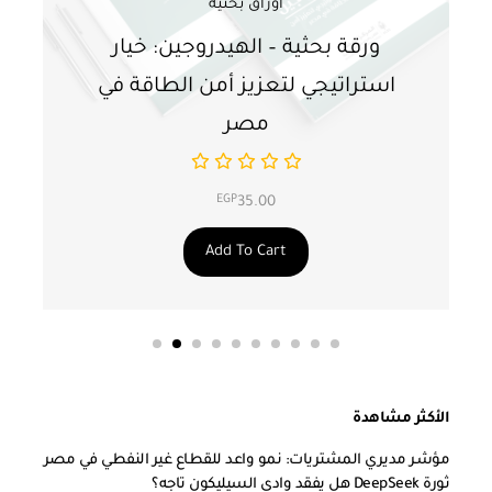
أوراق بحثية
ورقة بحثية – الهيدروجين: خيار
و
استراتيجي لتعزيز أمن الطاقة في
ا
مصر
EGP
35.00
Add To Cart
الأكثر مشاهدة
مؤشر مديري المشتريات: نمو واعد للقطاع غير النفطي في مصر
ثورة DeepSeek هل يفقد وادي السيليكون تاجه؟