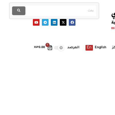
0
En
ز
English
المرصد
EGP
0.00