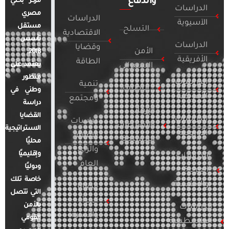
والدفاع
مركز بحثي
الدراسات
مصري
الدراسات
الآسيوية
مستقل
التسلح
الاقتصادية
تأسس
الدراسات
وقضايا
الأمن
2018.
الأفريقية
الطاقة
يعتمد على
السيبراني
منظور
الدراسات
تنمية
التطرف
وطني في
الأمريكية
ومجتمع
دراسة
الإرهاب
القضايا
الدراسات
دراسات
والصراعات
الاستراتيجية
الأوروبية
الإعلام
المسلحة
محليًا
والرأي
وإقليميًا
الدراسات
العام
ودوليًا
العربية
خاصة تلك
والإقليمية
قضايا
التي تتصل
المرأة
بالأمن
الدراسات
والأسرة
القومي
الفلسطينية