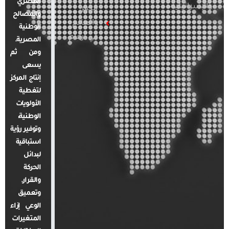
المصري
والإسرائيلية
مصر
والمصالح
والعالم
الوطنية
في أرقام
المصرية.
ومن ثم
يسعى
إنتاج المركز
لتغطية
الأولويات
الوطنية،
وتوفير رؤية
استباقية
لبدائل
الحركة
والقرار.
وتعميق
الوعي إزاء
المتغيرات