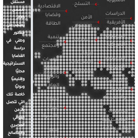
الآسيوية
مستقل
التسلح
الاقتصادية
تأسس
الدراسات
وقضايا
الأمن
2018.
الأفريقية
الطاقة
يعتمد على
السيبراني
منظور
الدراسات
تنمية
التطرف
وطني في
الأمريكية
ومجتمع
دراسة
الإرهاب
القضايا
الدراسات
دراسات
والصراعات
الاستراتيجية
الأوروبية
الإعلام
المسلحة
محليًا
والرأي
وإقليميًا
الدراسات
العام
ودوليًا
العربية
خاصة تلك
والإقليمية
قضايا
التي تتصل
المرأة
بالأمن
الدراسات
والأسرة
القومي
الفلسطينية
المصري
والإسرائيلية
مصر
والمصالح