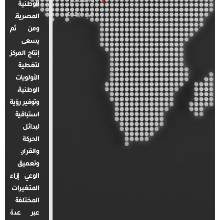
والعالم
الوطنية
في أرقام
المصرية.
ومن ثم
يسعى
إنتاج المركز
لتغطية
الأولويات
الوطنية،
وتوفير رؤية
استباقية
لبدائل
الحركة
والقرار.
وتعميق
الوعي إزاء
المتغيرات
المختلفة
عبر عدة